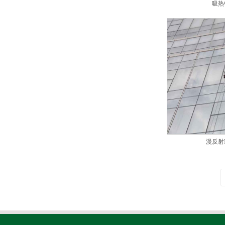
吸热
漫反射