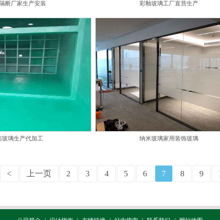
隔断厂家生产安装
彩釉玻璃工厂直营生产
洁玻璃生产代加工
纳米玻璃家用装饰玻璃
<
上一页
2
3
4
5
6
7
8
9