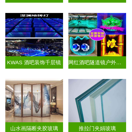
KWAS 酒吧装饰千层镜
网红酒吧隧道镜户外门头招牌千层镜深渊镜
山水画隔断夹胶玻璃
推拉门夹娟玻璃