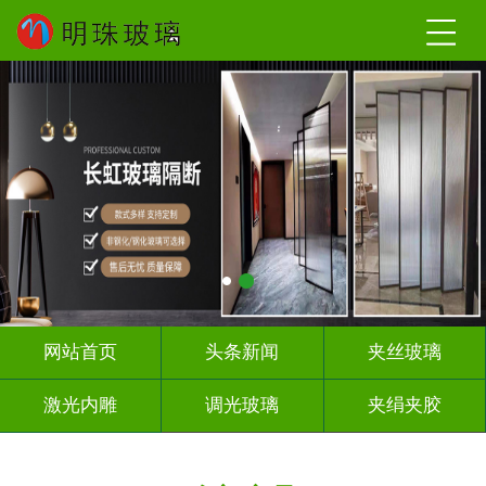
网站首页
头条新闻
夹丝玻璃
激光内雕
调光玻璃
夹绢夹胶
屏风隔断
山 水 画
工程玻璃