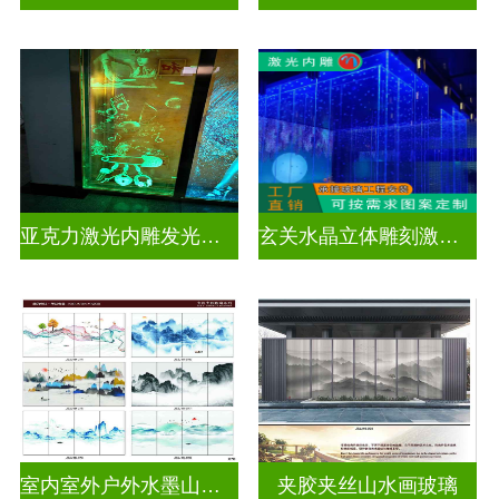
亚克力激光内雕发光通电玻璃
玄关水晶立体雕刻激光内雕发光玻璃背景墙
室内室外户外水墨山水画玻璃
夹胶夹丝山水画玻璃