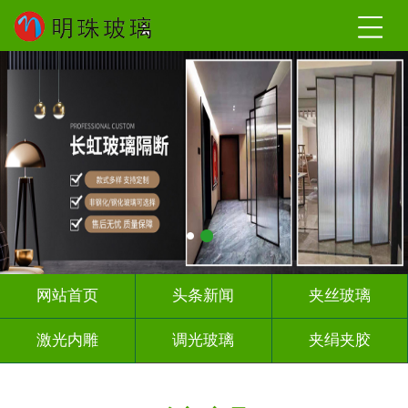
网站首页
头条新闻
夹丝玻璃
激光内雕
调光玻璃
夹绢夹胶
屏风隔断
山 水 画
工程玻璃