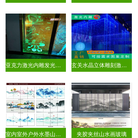
亚克力激光内雕发光通电玻璃
玄关水晶立体雕刻激光内雕发光玻璃背景墙
室内室外户外水墨山水画玻璃
夹胶夹丝山水画玻璃