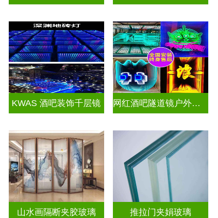
KWAS 酒吧装饰千层镜
网红酒吧隧道镜户外门头招牌千层镜深渊镜
山水画隔断夹胶玻璃
推拉门夹娟玻璃