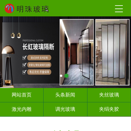
网站首页
头条新闻
夹丝玻璃
激光内雕
调光玻璃
夹绢夹胶
屏风隔断
山 水 画
工程玻璃