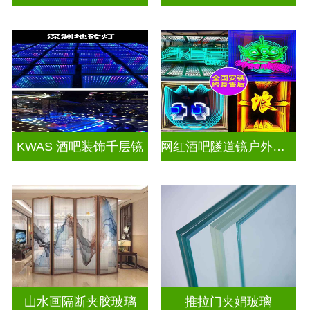
KWAS 酒吧装饰千层镜
网红酒吧隧道镜户外门头招牌千层镜深渊镜
山水画隔断夹胶玻璃
推拉门夹娟玻璃