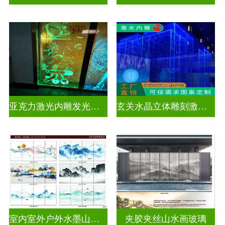
亚克力激光内雕发光通电玻璃
玄关水晶立体雕刻激光内雕发光玻璃背景墙
室内室外户外水墨山水画玻璃
夹胶夹丝山水画玻璃